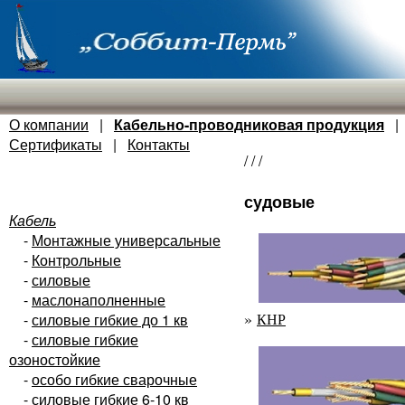
О компании
|
Кабельно-проводниковая продукция
Сертификаты
|
Контакты
/
/
/
судовые
Кабель
-
Монтажные универсальные
-
Контрольные
-
силовые
-
маслонаполненные
»
-
силовые гибкие до 1 кв
КНР
-
силовые гибкие
озоностойкие
-
особо гибкие сварочные
-
силовые гибкие 6-10 кв