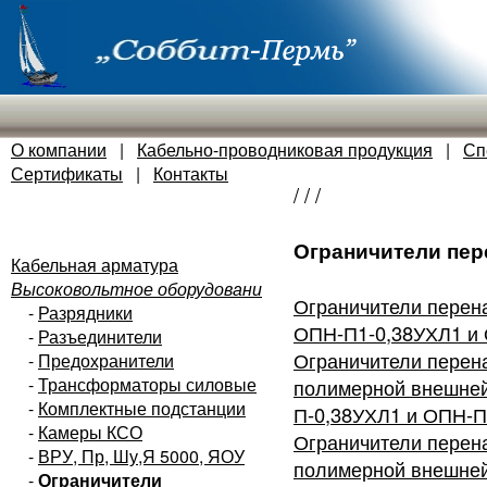
О компании
|
Кабельно-проводниковая продукция
|
Сп
Сертификаты
|
Контакты
/
/
/
Ограничители пе
Кабельная арматура
Высоковольтное оборудовани
Ограничители перен
-
Разрядники
ОПН-П1-0,38УХЛ1 и
-
Разъединители
Ограничители перен
-
Предохранители
-
Трансформаторы силовые
полимерной внешней
-
Комплектные подстанции
П-0,38УХЛ1 и ОПН-П
-
Камеры КСО
Ограничители перен
-
ВРУ, Пр, Шу,Я 5000, ЯОУ
полимерной внешней
-
Ограничители