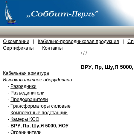
О компании
|
Кабельно-проводниковая продукция
|
Сп
Сертификаты
|
Контакты
/
/
/
ВРУ, Пр, Шу,Я 5000
Кабельная арматура
Высоковольтное оборудовани
-
Разрядники
-
Разъединители
-
Предохранители
-
Трансформаторы силовые
-
Комплектные подстанции
-
Камеры КСО
-
ВРУ, Пр, Шу,Я 5000, ЯОУ
-
Ограничители